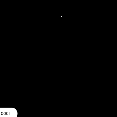
E
でお問
-6061